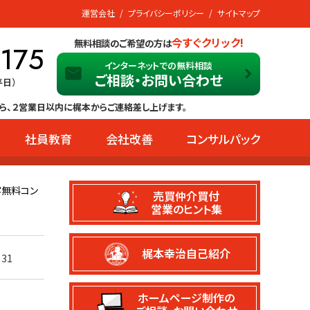
運営会社
プライバシーポリシー
サイトマップ
今すぐクリック!
無料相談のご希望の方は
-175
インターネットでの無料相談
ご相談・お問い合わせ
平日）
ら、２営業日以内に梶本からご連絡差し上げます。
社員教育
会社改善
コンサルパック
客無料コン
売買仲介買付
営業のヒント集
梶本幸治自己紹介
31
ホームページ制作の