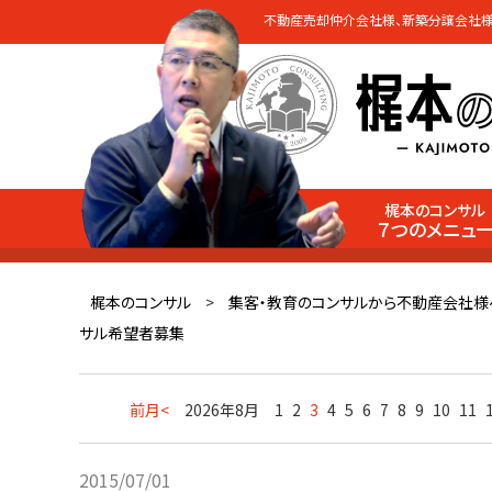
不動産売却仲介会社様、新築分譲会社様
梶本のコンサル
７つのメニュ
梶本のコンサル
>
集客・教育のコンサルから不動産会社様
サル希望者募集
前月<
2026年8月
1
2
3
4
5
6
7
8
9
10
11
2015/07/01