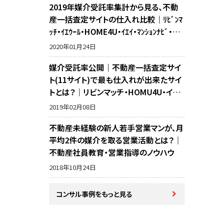
2019年媒介受託率集計から見る、不動
産一括査定サイトの仕入れ比較｜ﾘﾋﾞﾝﾏ
ｯﾁ・ｲｴｳｰﾙ・HOME4U・ｲｴｲ・ﾏﾝｼｮﾝﾅﾋﾞ・不
動産売却の窓口・ﾗｲﾌﾙﾎｰﾑｽﾞ・SUUMO・ﾘ
2020年01月24日
ｶﾞｲﾄﾞ・ｱｯﾄﾎｰﾑの10サイト比較
媒介受託率公開｜不動産一括査定サイ
ト(11サイト)で最も仕入れが出来たサイ
トとは？｜リビンマッチ・HOMU4U・イエ
イ・イエウール・マンションナビ・リガイド・
2019年02月08日
アットホーム・SUUMO・不動産売却の窓
不動産未経験の新人若手営業マンが、月
口・ホームズ・マイナビの反響比較
平均2件の媒介を取る営業活動とは？｜
不動産社員教育・営業指導のノウハウ
2018年10月24日
コンサル事例をもっと見る