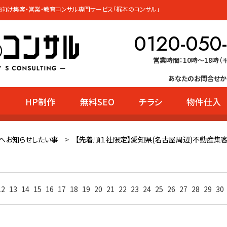
向け集客・営業・教育コンサル専門サービス「梶本のコンサル」
0120-050
営業時間：10時〜18時（
あなたのお問合せか
HP制作
無料SEO
チラシ
物件仕入
ー
へお知らせしたい事
>
【先着順１社限定】愛知県(名古屋周辺)不動産集
12
13
14
15
16
17
18
19
20
21
22
23
24
25
26
27
28
29
30