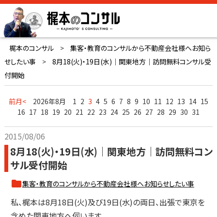
梶本のコンサル
>
集客・教育のコンサルから不動産会社様へお知ら
せしたい事
>
8月18(火)・19日(水)｜関東地方｜訪問無料コンサル受
付開始
前月<
2026年8月
1
2
3
4
5
6
7
8
9
10
11
12
13
14
15
16
17
18
19
20
21
22
23
24
25
26
27
28
29
30
31
2015/08/06
8月18(火)・19日(水)｜関東地方｜訪問無料コン
サル受付開始
集客・教育のコンサルから不動産会社様へお知らせしたい事
私、梶本は8月18日(火)及び19日(水)の両日、出張で東京を
含めた関東地方へ伺います。