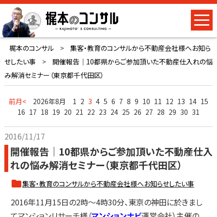
梶本のコンサル
>
集客・教育のコンサルから不動産会社様へお知ら
せしたい事
>
開催報告｜10都県からご参加頂いた不動産仕入れの悩
み解消セミナー（東京都千代田区）
前月<
2026年8月
1
2
3
4
5
6
7
8
9
10
11
12
13
14
15
16
17
18
19
20
21
22
23
24
25
26
27
28
29
30
31
2016/11/17
開催報告｜10都県からご参加頂いた不動産仕入
れの悩み解消セミナー（東京都千代田区）
集客・教育のコンサルから不動産会社様へお知らせしたい事
2016年11月15日の2時～4時30分、東京の神田に於きまし
てマンションリサーチ様（
マンションナビ
運営会社）主催の