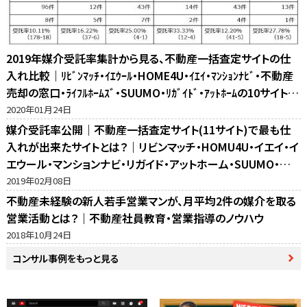
2019年媒介受託率集計から見る、不動産一括査定サイトの仕
入れ比較｜ﾘﾋﾞﾝﾏｯﾁ・ｲｴｳｰﾙ・HOME4U・ｲｴｲ・ﾏﾝｼｮﾝﾅﾋﾞ・不動産
売却の窓口・ﾗｲﾌﾙﾎｰﾑｽﾞ・SUUMO・ﾘｶﾞｲﾄﾞ・ｱｯﾄﾎｰﾑの10サイト比
較
2020年01月24日
媒介受託率公開｜不動産一括査定サイト(11サイト)で最も仕
入れが出来たサイトとは？｜リビンマッチ・HOMU4U・イエイ・イ
エウール・マンションナビ・リガイド・アットホーム・SUUMO・不
動産売却の窓口・ホームズ・マイナビの反響比較
2019年02月08日
不動産未経験の新人若手営業マンが、月平均2件の媒介を取る
営業活動とは？｜不動産社員教育・営業指導のノウハウ
2018年10月24日
コンサル事例をもっと見る