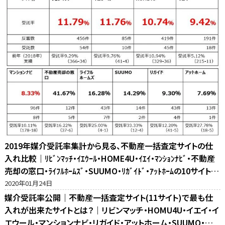
2019年媒介受託率集計から見る、不動産一括査定サイトの仕
入れ比較｜ﾘﾋﾞﾝﾏｯﾁ・ｲｴｳｰﾙ・HOME4U・ｲｴｲ・ﾏﾝｼｮﾝﾅﾋﾞ・不動産
売却の窓口・ﾗｲﾌﾙﾎｰﾑｽﾞ・SUUMO・ﾘｶﾞｲﾄﾞ・ｱｯﾄﾎｰﾑの10サイト比
較
2020年01月24日
媒介受託率公開｜不動産一括査定サイト(11サイト)で最も仕
入れが出来たサイトとは？｜リビンマッチ・HOMU4U・イエイ・イ
エウール・マンションナビ・リガイド・アットホーム・SUUMO・不