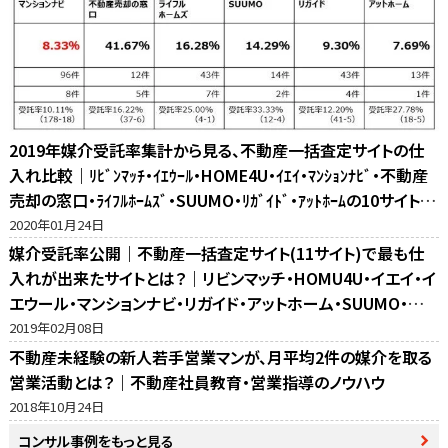
2019年媒介受託率集計から見る、不動産一括査定サイトの仕
入れ比較｜ﾘﾋﾞﾝﾏｯﾁ・ｲｴｳｰﾙ・HOME4U・ｲｴｲ・ﾏﾝｼｮﾝﾅﾋﾞ・不動産
売却の窓口・ﾗｲﾌﾙﾎｰﾑｽﾞ・SUUMO・ﾘｶﾞｲﾄﾞ・ｱｯﾄﾎｰﾑの10サイト比
較
2020年01月24日
媒介受託率公開｜不動産一括査定サイト(11サイト)で最も仕
入れが出来たサイトとは？｜リビンマッチ・HOMU4U・イエイ・イ
エウール・マンションナビ・リガイド・アットホーム・SUUMO・不
動産売却の窓口・ホームズ・マイナビの反響比較
2019年02月08日
不動産未経験の新人若手営業マンが、月平均2件の媒介を取る
営業活動とは？｜不動産社員教育・営業指導のノウハウ
2018年10月24日
コンサル事例をもっと見る