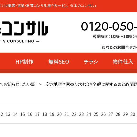
向け集客・営業・教育コンサル専門サービス「梶本のコンサル」
0120-050
営業時間：10時〜18時（
あなたのお問合せか
HP制作
無料SEO
チラシ
物件仕入
ー
へお知らせしたい事
>
空き地空き家売り求むDM全般に関するまとめ問題
12
13
14
15
16
17
18
19
20
21
22
23
24
25
26
27
28
29
30