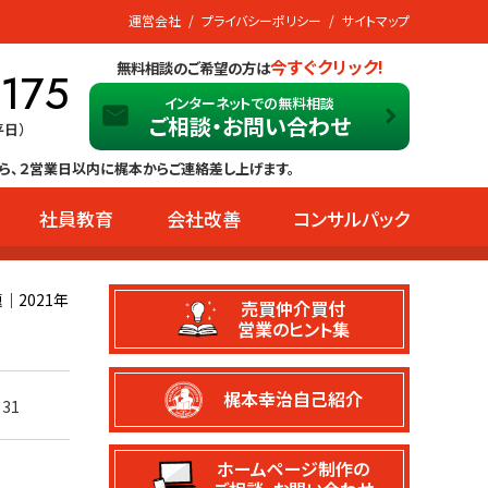
運営会社
プライバシーポリシー
サイトマップ
今すぐクリック!
無料相談のご希望の方は
-175
インターネットでの無料相談
ご相談・お問い合わせ
平日）
ら、２営業日以内に梶本からご連絡差し上げます。
社員教育
会社改善
コンサルパック
｜2021年
売買仲介買付
営業のヒント集
梶本幸治自己紹介
31
ホームページ制作の