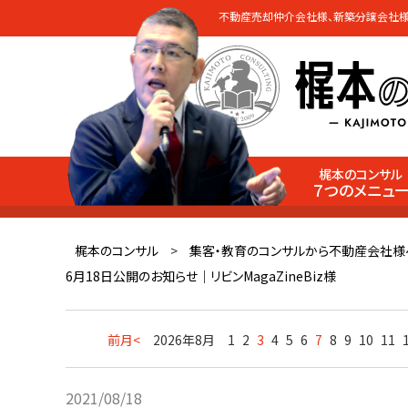
不動産売却仲介会社様、新築分譲会社様
梶本のコンサル
７つのメニュ
梶本のコンサル
>
集客・教育のコンサルから不動産会社様
6月18日公開のお知らせ｜リビンMagaZineBiz様
前月<
2026年8月
1
2
3
4
5
6
7
8
9
10
11
2021/08/18