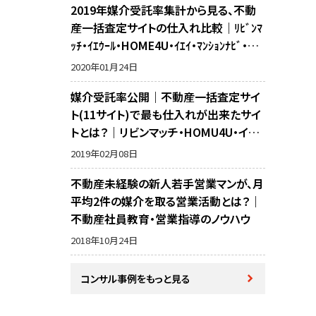
2019年媒介受託率集計から見る、不動
産一括査定サイトの仕入れ比較｜ﾘﾋﾞﾝﾏ
ｯﾁ・ｲｴｳｰﾙ・HOME4U・ｲｴｲ・ﾏﾝｼｮﾝﾅﾋﾞ・不
動産売却の窓口・ﾗｲﾌﾙﾎｰﾑｽﾞ・SUUMO・ﾘ
2020年01月24日
ｶﾞｲﾄﾞ・ｱｯﾄﾎｰﾑの10サイト比較
媒介受託率公開｜不動産一括査定サイ
ト(11サイト)で最も仕入れが出来たサイ
トとは？｜リビンマッチ・HOMU4U・イエ
イ・イエウール・マンションナビ・リガイド・
2019年02月08日
アットホーム・SUUMO・不動産売却の窓
不動産未経験の新人若手営業マンが、月
口・ホームズ・マイナビの反響比較
平均2件の媒介を取る営業活動とは？｜
不動産社員教育・営業指導のノウハウ
2018年10月24日
コンサル事例をもっと見る