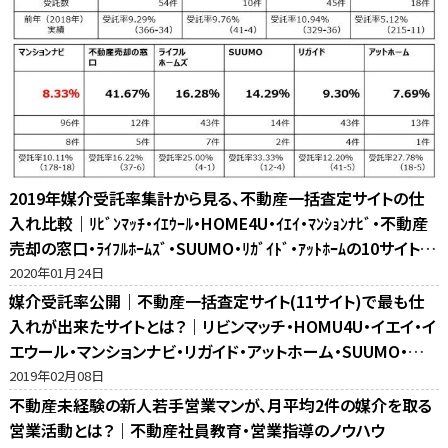
2019年媒介受託率集計から見る、不動産一括査定サイトの仕
入れ比較｜ﾘﾋﾞﾝﾏｯﾁ・ｲｴｳｰﾙ・HOME4U・ｲｴｲ・ﾏﾝｼｮﾝﾅﾋﾞ・不動産
売却の窓口・ﾗｲﾌﾙﾎｰﾑｽﾞ・SUUMO・ﾘｶﾞｲﾄﾞ・ｱｯﾄﾎｰﾑの10サイト比
較
2020年01月24日
媒介受託率公開｜不動産一括査定サイト(11サイト)で最も仕
入れが出来たサイトとは？｜リビンマッチ・HOMU4U・イエイ・イ
エウール・マンションナビ・リガイド・アットホーム・SUUMO・不
動産売却の窓口・ホームズ・マイナビの反響比較
2019年02月08日
不動産未経験の新人若手営業マンが、月平均2件の媒介を取る
営業活動とは？｜不動産社員教育・営業指導のノウハウ