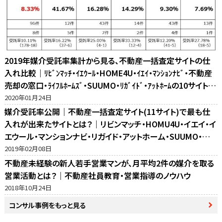
2019年媒介受託率集計から見る、不動産一括査定サイトの仕
入れ比較｜ﾘﾋﾞﾝﾏｯﾁ・ｲｴｳｰﾙ・HOME4U・ｲｴｲ・ﾏﾝｼｮﾝﾅﾋﾞ・不動産
売却の窓口・ﾗｲﾌﾙﾎｰﾑｽﾞ・SUUMO・ﾘｶﾞｲﾄﾞ・ｱｯﾄﾎｰﾑの10サイト比
較
2020年01月24日
媒介受託率公開｜不動産一括査定サイト(11サイト)で最も仕
入れが出来たサイトとは？｜リビンマッチ・HOMU4U・イエイ・イ
エウール・マンションナビ・リガイド・アットホーム・SUUMO・不
動産売却の窓口・ホームズ・マイナビの反響比較
2019年02月08日
不動産未経験の新人若手営業マンが、月平均2件の媒介を取る
営業活動とは？｜不動産社員教育・営業指導のノウハウ
2018年10月24日
コンサル事例をもっと見る