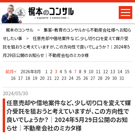
梶本のコンサル
>
集客・教育のコンサルから不動産会社様へお知ら
せしたい事
>
任意売却や借地案件など、少し切り口を変えて媒介受
託を狙おうと考えていますが、この方向性で良いでしょうか？｜2024年5
月29日公開のお知らせ｜不動産会社のミカタ様
前月<
2026年8月
1
2
3
4
5
6
7
8
9
10
11
12
13
14
15
16
17
18
19
20
21
22
23
24
25
26
27
28
29
30
31
2024/05/30
任意売却や借地案件など、少し切り口を変えて媒
介受託を狙おうと考えていますが、この方向性で
良いでしょうか？｜2024年5月29日公開のお知
らせ｜不動産会社のミカタ様