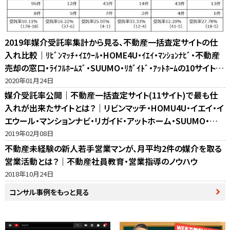
2019年媒介受託率集計から見る、不動産一括査定サイトの仕
入れ比較｜ﾘﾋﾞﾝﾏｯﾁ・ｲｴｳｰﾙ・HOME4U・ｲｴｲ・ﾏﾝｼｮﾝﾅﾋﾞ・不動産
売却の窓口・ﾗｲﾌﾙﾎｰﾑｽﾞ・SUUMO・ﾘｶﾞｲﾄﾞ・ｱｯﾄﾎｰﾑの10サイト比
較
2020年01月24日
媒介受託率公開｜不動産一括査定サイト(11サイト)で最も仕
入れが出来たサイトとは？｜リビンマッチ・HOMU4U・イエイ・イ
エウール・マンションナビ・リガイド・アットホーム・SUUMO・不
動産売却の窓口・ホームズ・マイナビの反響比較
2019年02月08日
不動産未経験の新人若手営業マンが、月平均2件の媒介を取る
営業活動とは？｜不動産社員教育・営業指導のノウハウ
2018年10月24日
コンサル事例をもっと見る