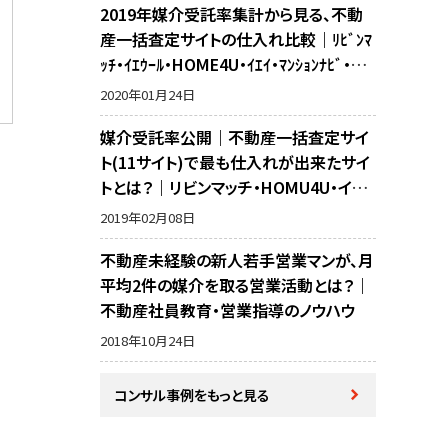
2019年媒介受託率集計から見る、不動
産一括査定サイトの仕入れ比較｜ﾘﾋﾞﾝﾏ
ｯﾁ・ｲｴｳｰﾙ・HOME4U・ｲｴｲ・ﾏﾝｼｮﾝﾅﾋﾞ・不
動産売却の窓口・ﾗｲﾌﾙﾎｰﾑｽﾞ・SUUMO・ﾘ
2020年01月24日
ｶﾞｲﾄﾞ・ｱｯﾄﾎｰﾑの10サイト比較
媒介受託率公開｜不動産一括査定サイ
ト(11サイト)で最も仕入れが出来たサイ
トとは？｜リビンマッチ・HOMU4U・イエ
イ・イエウール・マンションナビ・リガイド・
2019年02月08日
アットホーム・SUUMO・不動産売却の窓
不動産未経験の新人若手営業マンが、月
口・ホームズ・マイナビの反響比較
平均2件の媒介を取る営業活動とは？｜
不動産社員教育・営業指導のノウハウ
2018年10月24日
コンサル事例をもっと見る