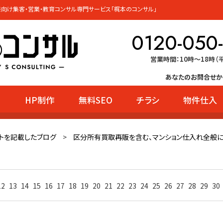
向け集客・営業・教育コンサル専門サービス「梶本のコンサル」
0120-050
営業時間：10時〜18時（
あなたのお問合せか
HP制作
無料SEO
チラシ
物件仕入
ー
トを記載したブログ
>
区分所有買取再販を含む、マンション仕入れ全般
12
13
14
15
16
17
18
19
20
21
22
23
24
25
26
27
28
29
30