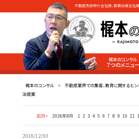
不動産売却仲介会社様、新築分譲会社様
梶本のコンサル
７つのメニュ
梶本のコンサル
>
不動産業界での集客、教育に関するヒン
法提案
前月<
2026年8月
1
2
3
4
5
6
7
8
9
10
11
2016/12/03