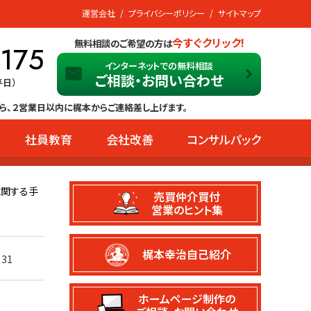
運営会社
プライバシーポリシー
サイトマップ
今すぐクリック!
無料相談のご希望の方は
-175
インターネットでの無料相談
ご相談・お問い合わせ
平日）
ら、２営業日以内に梶本からご連絡差し上げます。
社員教育
会社改善
コンサルパック
に関する手
売買仲介買付
営業のヒント集
梶本幸治自己紹介
31
ホームページ制作の