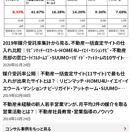
2019年媒介受託率集計から見る、不動産一括査定サイトの仕
入れ比較｜ﾘﾋﾞﾝﾏｯﾁ・ｲｴｳｰﾙ・HOME4U・ｲｴｲ・ﾏﾝｼｮﾝﾅﾋﾞ・不動産
売却の窓口・ﾗｲﾌﾙﾎｰﾑｽﾞ・SUUMO・ﾘｶﾞｲﾄﾞ・ｱｯﾄﾎｰﾑの10サイト比
較
2020年01月24日
媒介受託率公開｜不動産一括査定サイト(11サイト)で最も仕
入れが出来たサイトとは？｜リビンマッチ・HOMU4U・イエイ・イ
エウール・マンションナビ・リガイド・アットホーム・SUUMO・不
動産売却の窓口・ホームズ・マイナビの反響比較
2019年02月08日
不動産未経験の新人若手営業マンが、月平均2件の媒介を取る
営業活動とは？｜不動産社員教育・営業指導のノウハウ
2018年10月24日
コンサル事例をもっと見る