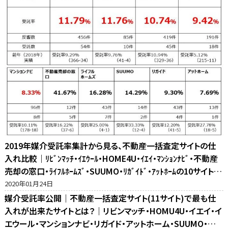
2019年媒介受託率集計から見る、不動産一括査定サイトの仕
入れ比較｜ﾘﾋﾞﾝﾏｯﾁ・ｲｴｳｰﾙ・HOME4U・ｲｴｲ・ﾏﾝｼｮﾝﾅﾋﾞ・不動産
売却の窓口・ﾗｲﾌﾙﾎｰﾑｽﾞ・SUUMO・ﾘｶﾞｲﾄﾞ・ｱｯﾄﾎｰﾑの10サイト比
較
2020年01月24日
媒介受託率公開｜不動産一括査定サイト(11サイト)で最も仕
入れが出来たサイトとは？｜リビンマッチ・HOMU4U・イエイ・イ
エウール・マンションナビ・リガイド・アットホーム・SUUMO・不