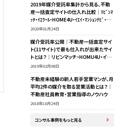
2019年媒介受託率集計から見る、不動
産一括査定サイトの仕入れ比較｜ﾘﾋﾞﾝﾏ
ｯﾁ・ｲｴｳｰﾙ・HOME4U・ｲｴｲ・ﾏﾝｼｮﾝﾅﾋﾞ・不
動産売却の窓口・ﾗｲﾌﾙﾎｰﾑｽﾞ・SUUMO・ﾘ
2020年01月24日
ｶﾞｲﾄﾞ・ｱｯﾄﾎｰﾑの10サイト比較
媒介受託率公開｜不動産一括査定サイ
ト(11サイト)で最も仕入れが出来たサイ
トとは？｜リビンマッチ・HOMU4U・イエ
イ・イエウール・マンションナビ・リガイド・
2019年02月08日
アットホーム・SUUMO・不動産売却の窓
不動産未経験の新人若手営業マンが、月
口・ホームズ・マイナビの反響比較
平均2件の媒介を取る営業活動とは？｜
不動産社員教育・営業指導のノウハウ
2018年10月24日
コンサル事例をもっと見る