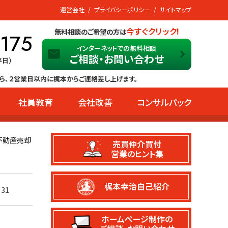
運営会社
プライバシーポリシー
サイトマップ
今すぐクリック!
無料相談のご希望の方は
-175
インターネットでの無料相談
ご相談・お問い合わせ
平日）
ら、２営業日以内に梶本からご連絡差し上げます。
社員教育
会社改善
コンサルパック
不動産売却
売買仲介買付
営業のヒント集
梶本幸治自己紹介
31
ホームページ制作の