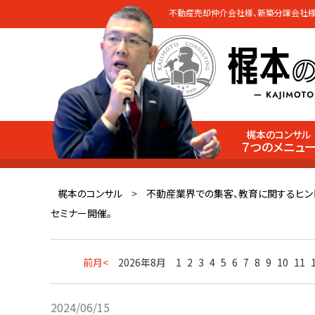
不動産売却仲介会社様、新築分譲会社様
梶本のコンサル
７つのメニュ
梶本のコンサル
>
不動産業界での集客、教育に関するヒン
セミナー開催。
前月<
2026年8月
1
2
3
4
5
6
7
8
9
10
11
2024/06/15