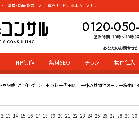
向け集客・営業・教育コンサル専門サービス「梶本のコンサル」
0120-050
営業時間：10時〜18時（
あなたのお問合せか
HP制作
無料SEO
チラシ
物件仕入
ー
トを記載したブログ
>
東京都千代田区｜一棟収益物件オーナー様向け
12
13
14
15
16
17
18
19
20
21
22
23
24
25
26
27
28
29
30