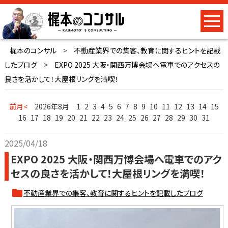
梶本のコンサル
>
不動産業界での集客、教育に関するヒントを記載
したブログ
>
EXPO 2025 大阪・関西万博会場へ電車でのアクセスの
良さを活かして！大屋根リングを満喫！
前月<
2026年8月
1
2
3
4
5
6
7
8
9
10
11
12
13
14
15
16
17
18
19
20
21
22
23
24
25
26
27
28
29
30
31
2025/04/18
EXPO 2025 大阪・関西万博会場へ電車でのアク
セスの良さを活かして！大屋根リングを満喫！
不動産業界での集客、教育に関するヒントを記載したブログ