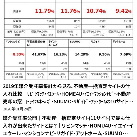
2019年媒介受託率集計から見る、不動産一括査定サイトの仕
入れ比較｜ﾘﾋﾞﾝﾏｯﾁ・ｲｴｳｰﾙ・HOME4U・ｲｴｲ・ﾏﾝｼｮﾝﾅﾋﾞ・不動産
売却の窓口・ﾗｲﾌﾙﾎｰﾑｽﾞ・SUUMO・ﾘｶﾞｲﾄﾞ・ｱｯﾄﾎｰﾑの10サイト比
較
2020年01月24日
媒介受託率公開｜不動産一括査定サイト(11サイト)で最も仕
入れが出来たサイトとは？｜リビンマッチ・HOMU4U・イエイ・イ
エウール・マンションナビ・リガイド・アットホーム・SUUMO・不