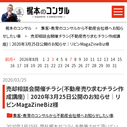
梶本のコンサル
>
集客・教育のコンサルから不動産会社様へお知ら
せしたい事
>
売却相談会開催チラシ(不動産売り求むチラシ作成講
座)｜2020年3月25日公開のお知らせ｜リビンMagaZineBiz様
前月<
2026年8月
1
2
3
4
5
6
7
8
9
10
11
12
13
14
15
16
17
18
19
20
21
22
23
24
25
26
27
28
29
30
31
2020/03/25
売却相談会開催チラシ(不動産売り求むチラシ作
成講座)｜2020年3月25日公開のお知らせ｜リ
ビンMagaZineBiz様
集客・教育のコンサルから不動産会社様へお知らせしたい事
2020年3月25日、弊社梶本がコラムを執筆させて頂いてい