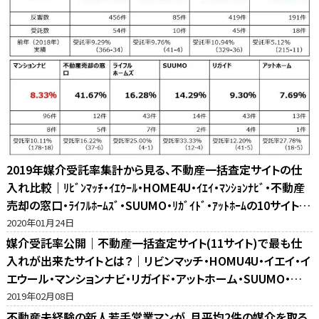
2019年媒介受託率集計から見る、不動産一括査定サイトの仕
入れ比較｜ﾘﾋﾞﾝﾏｯﾁ・ｲｴｳｰﾙ・HOME4U・ｲｴｲ・ﾏﾝｼｮﾝﾅﾋﾞ・不動産
売却の窓口・ﾗｲﾌﾙﾎｰﾑｽﾞ・SUUMO・ﾘｶﾞｲﾄﾞ・ｱｯﾄﾎｰﾑの10サイト比
較
2020年01月24日
媒介受託率公開｜不動産一括査定サイト(11サイト)で最も仕
入れが出来たサイトとは？｜リビンマッチ・HOMU4U・イエイ・イ
エウール・マンションナビ・リガイド・アットホーム・SUUMO・不
動産売却の窓口・ホームズ・マイナビの反響比較
2019年02月08日
不動産未経験の新人若手営業マンが、月平均2件の媒介を取る