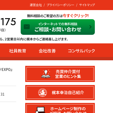
運営会社
プライバシーポリシー
サイトマップ
今すぐクリック!
無料相談のご希望の方は
-175
インターネットでの無料相談
ご相談・お問い合わせ
平日）
ら、２営業日以内に梶本からご連絡差し上げます。
社員教育
会社改善
コンサルパック
EXPO』
売買仲介買付
営業のヒント集
梶本幸治自己紹介
31
ホームページ制作の