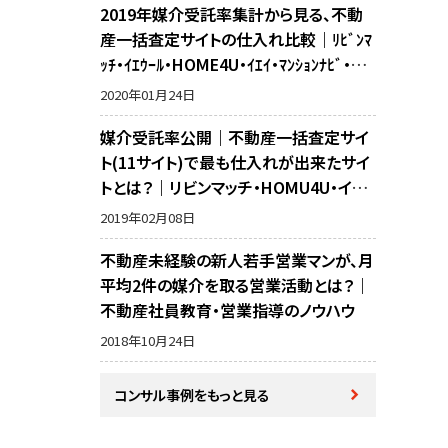
2019年媒介受託率集計から見る、不動
産一括査定サイトの仕入れ比較｜ﾘﾋﾞﾝﾏ
ｯﾁ・ｲｴｳｰﾙ・HOME4U・ｲｴｲ・ﾏﾝｼｮﾝﾅﾋﾞ・不
動産売却の窓口・ﾗｲﾌﾙﾎｰﾑｽﾞ・SUUMO・ﾘ
2020年01月24日
ｶﾞｲﾄﾞ・ｱｯﾄﾎｰﾑの10サイト比較
媒介受託率公開｜不動産一括査定サイ
ト(11サイト)で最も仕入れが出来たサイ
トとは？｜リビンマッチ・HOMU4U・イエ
イ・イエウール・マンションナビ・リガイド・
2019年02月08日
アットホーム・SUUMO・不動産売却の窓
不動産未経験の新人若手営業マンが、月
口・ホームズ・マイナビの反響比較
平均2件の媒介を取る営業活動とは？｜
不動産社員教育・営業指導のノウハウ
2018年10月24日
コンサル事例をもっと見る