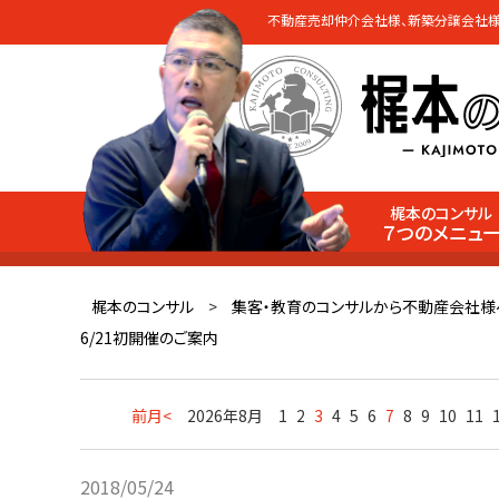
不動産売却仲介会社様、新築分譲会社様
梶本のコンサル
７つのメニュ
梶本のコンサル
>
集客・教育のコンサルから不動産会社様
6/21初開催のご案内
前月<
2026年8月
1
2
3
4
5
6
7
8
9
10
11
2018/05/24