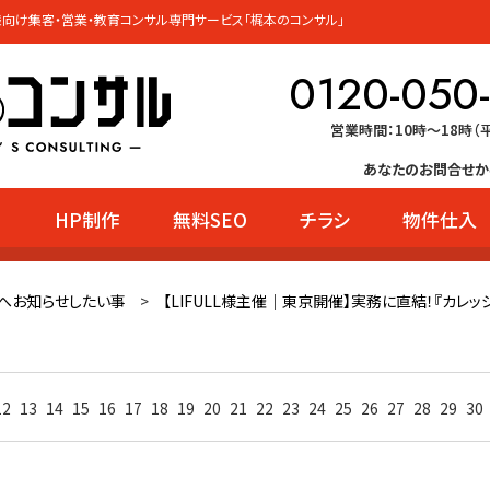
向け集客・営業・教育コンサル専門サービス「梶本のコンサル」
0120-050
営業時間：10時〜18時（
あなたのお問合せか
HP制作
無料SEO
チラシ
物件仕入
ー
へお知らせしたい事
>
【LIFULL様主催｜東京開催】実務に直結！『カレッジ
12
13
14
15
16
17
18
19
20
21
22
23
24
25
26
27
28
29
30