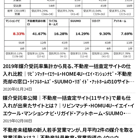
2019年媒介受託率集計から見る、不動産一括査定サイトの仕
入れ比較｜ﾘﾋﾞﾝﾏｯﾁ・ｲｴｳｰﾙ・HOME4U・ｲｴｲ・ﾏﾝｼｮﾝﾅﾋﾞ・不動産
売却の窓口・ﾗｲﾌﾙﾎｰﾑｽﾞ・SUUMO・ﾘｶﾞｲﾄﾞ・ｱｯﾄﾎｰﾑの10サイト比
較
2020年01月24日
媒介受託率公開｜不動産一括査定サイト(11サイト)で最も仕
入れが出来たサイトとは？｜リビンマッチ・HOMU4U・イエイ・イ
エウール・マンションナビ・リガイド・アットホーム・SUUMO・不
動産売却の窓口・ホームズ・マイナビの反響比較
2019年02月08日
不動産未経験の新人若手営業マンが、月平均2件の媒介を取る
営業活動とは？｜不動産社員教育・営業指導のノウハウ