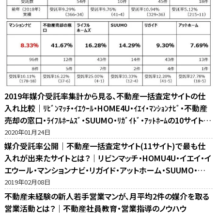
2019年媒介受託率集計から見る、不動産一括査定サイトの仕
入れ比較｜ﾘﾋﾞﾝﾏｯﾁ・ｲｴｳｰﾙ・HOME4U・ｲｴｲ・ﾏﾝｼｮﾝﾅﾋﾞ・不動産
売却の窓口・ﾗｲﾌﾙﾎｰﾑｽﾞ・SUUMO・ﾘｶﾞｲﾄﾞ・ｱｯﾄﾎｰﾑの10サイト比
較
2020年01月24日
媒介受託率公開｜不動産一括査定サイト(11サイト)で最も仕
入れが出来たサイトとは？｜リビンマッチ・HOMU4U・イエイ・イ
エウール・マンションナビ・リガイド・アットホーム・SUUMO・不
動産売却の窓口・ホームズ・マイナビの反響比較
2019年02月08日
不動産未経験の新人若手営業マンが、月平均2件の媒介を取る
営業活動とは？｜不動産社員教育・営業指導のノウハウ