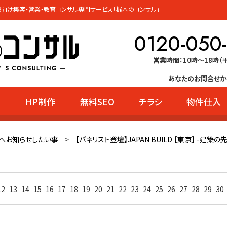
向け集客・営業・教育コンサル専門サービス「梶本のコンサル」
0120-050
営業時間：10時〜18時（
あなたのお問合せか
HP制作
無料SEO
チラシ
物件仕入
ー
へお知らせしたい事
>
【パネリスト登壇】JAPAN BUILD ［東京］ -建築
12
13
14
15
16
17
18
19
20
21
22
23
24
25
26
27
28
29
30