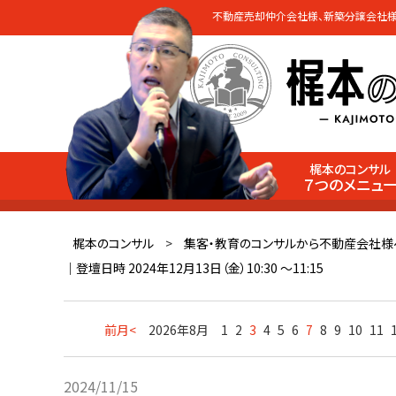
不動産売却仲介会社様、新築分譲会社様
梶本のコンサル
７つのメニュ
梶本のコンサル
>
集客・教育のコンサルから不動産会社様
｜登壇日時 2024年12月13日（金）10:30 ～11:15
前月<
2026年8月
1
2
3
4
5
6
7
8
9
10
11
2024/11/15