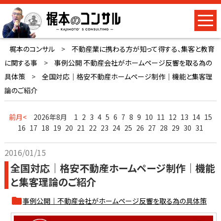
梶本のコンサル
>
不動産業に携わる方が知って得する、集客と教育
に関する事
>
事例公開 不動産会社がホームページ反響を取る為の
具体策
>
全国対応｜格安不動産ホームページ制作｜機能と集客理
論のご紹介
前月<
2026年8月
1
2
3
4
5
6
7
8
9
10
11
12
13
14
15
16
17
18
19
20
21
22
23
24
25
26
27
28
29
30
31
2016/01/15
全国対応｜格安不動産ホームページ制作｜機能
と集客理論のご紹介
事例公開｜不動産会社がホームページ反響を取る為の具体策