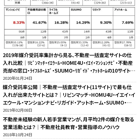
2019年媒介受託率集計から見る、不動産一括査定サイトの仕
入れ比較｜ﾘﾋﾞﾝﾏｯﾁ・ｲｴｳｰﾙ・HOME4U・ｲｴｲ・ﾏﾝｼｮﾝﾅﾋﾞ・不動産
売却の窓口・ﾗｲﾌﾙﾎｰﾑｽﾞ・SUUMO・ﾘｶﾞｲﾄﾞ・ｱｯﾄﾎｰﾑの10サイト比
較
2020年01月24日
媒介受託率公開｜不動産一括査定サイト(11サイト)で最も仕
入れが出来たサイトとは？｜リビンマッチ・HOMU4U・イエイ・イ
エウール・マンションナビ・リガイド・アットホーム・SUUMO・不
動産売却の窓口・ホームズ・マイナビの反響比較
2019年02月08日
不動産未経験の新人若手営業マンが、月平均2件の媒介を取る
営業活動とは？｜不動産社員教育・営業指導のノウハウ
2018年10月24日