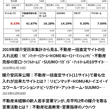
2019年媒介受託率集計から見る、不動産一括査定サイトの仕
入れ比較｜ﾘﾋﾞﾝﾏｯﾁ・ｲｴｳｰﾙ・HOME4U・ｲｴｲ・ﾏﾝｼｮﾝﾅﾋﾞ・不動産
売却の窓口・ﾗｲﾌﾙﾎｰﾑｽﾞ・SUUMO・ﾘｶﾞｲﾄﾞ・ｱｯﾄﾎｰﾑの10サイト比
較
2020年01月24日
媒介受託率公開｜不動産一括査定サイト(11サイト)で最も仕
入れが出来たサイトとは？｜リビンマッチ・HOMU4U・イエイ・イ
エウール・マンションナビ・リガイド・アットホーム・SUUMO・不
動産売却の窓口・ホームズ・マイナビの反響比較
2019年02月08日
不動産未経験の新人若手営業マンが、月平均2件の媒介を取る
営業活動とは？｜不動産社員教育・営業指導のノウハウ