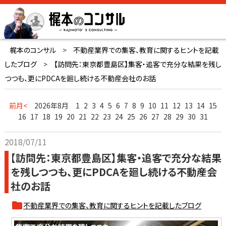
梶本のコンサル
>
不動産業界での集客、教育に関するヒントを記載
したブログ
>
【訪問先：東京都豊島区】集客・追客で充分な結果を残し
つつも、更にPDCAを廻し続ける不動産会社のお話
前月<
2026年8月
1
2
3
4
5
6
7
8
9
10
11
12
13
14
15
16
17
18
19
20
21
22
23
24
25
26
27
28
29
30
31
2018/07/11
【訪問先：東京都豊島区】集客・追客で充分な結果
を残しつつも、更にPDCAを廻し続ける不動産会
社のお話
不動産業界での集客、教育に関するヒントを記載したブログ