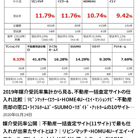
2019年媒介受託率集計から見る、不動産一括査定サイトの仕
入れ比較｜ﾘﾋﾞﾝﾏｯﾁ・ｲｴｳｰﾙ・HOME4U・ｲｴｲ・ﾏﾝｼｮﾝﾅﾋﾞ・不動産
売却の窓口・ﾗｲﾌﾙﾎｰﾑｽﾞ・SUUMO・ﾘｶﾞｲﾄﾞ・ｱｯﾄﾎｰﾑの10サイト比
較
2020年01月24日
媒介受託率公開｜不動産一括査定サイト(11サイト)で最も仕
入れが出来たサイトとは？｜リビンマッチ・HOMU4U・イエイ・イ