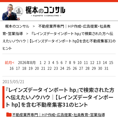
梶本のコンサル
>
不動産業界専門｜ＨＰ作成・広告提案・社員教
育・営業指導
>
『レインズデータ インポート hp』で検索された方へ伝
えたいノウハウ｜【レインズデータ インポート hp】を含む不動産集客31の
ヒント
前月<
2026年8月
1
2
3
4
5
6
7
8
9
10
11
12
13
14
15
16
17
18
19
20
21
22
23
24
25
26
27
28
29
30
31
2015/05/21
『レインズデータ インポート hp』で検索された方
へ伝えたいノウハウ｜【レインズデータ インポー
ト hp】を含む不動産集客31のヒント
不動産業界専門｜ＨＰ作成・広告提案・社員教育・営業指導