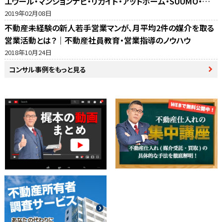
エウール・マンションナビ・リガイド・アットホーム・SUUMO・不
動産売却の窓口・ホームズ・マイナビの反響比較
2019年02月08日
不動産未経験の新人若手営業マンが、月平均2件の媒介を取る
営業活動とは？｜不動産社員教育・営業指導のノウハウ
2018年10月24日
コンサル事例をもっと見る