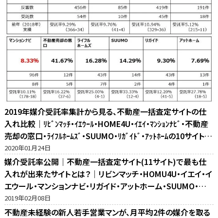
2019年媒介受託率集計から見る、不動産一括査定サイトの仕
入れ比較｜ﾘﾋﾞﾝﾏｯﾁ・ｲｴｳｰﾙ・HOME4U・ｲｴｲ・ﾏﾝｼｮﾝﾅﾋﾞ・不動産
売却の窓口・ﾗｲﾌﾙﾎｰﾑｽﾞ・SUUMO・ﾘｶﾞｲﾄﾞ・ｱｯﾄﾎｰﾑの10サイト比
較
2020年01月24日
媒介受託率公開｜不動産一括査定サイト(11サイト)で最も仕
入れが出来たサイトとは？｜リビンマッチ・HOMU4U・イエイ・イ
エウール・マンションナビ・リガイド・アットホーム・SUUMO・不
動産売却の窓口・ホームズ・マイナビの反響比較
2019年02月08日
不動産未経験の新人若手営業マンが、月平均2件の媒介を取る