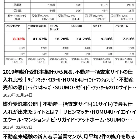
2019年媒介受託率集計から見る、不動産一括査定サイトの仕
入れ比較｜ﾘﾋﾞﾝﾏｯﾁ・ｲｴｳｰﾙ・HOME4U・ｲｴｲ・ﾏﾝｼｮﾝﾅﾋﾞ・不動産
売却の窓口・ﾗｲﾌﾙﾎｰﾑｽﾞ・SUUMO・ﾘｶﾞｲﾄﾞ・ｱｯﾄﾎｰﾑの10サイト比
較
2020年01月24日
媒介受託率公開｜不動産一括査定サイト(11サイト)で最も仕
入れが出来たサイトとは？｜リビンマッチ・HOMU4U・イエイ・イ
エウール・マンションナビ・リガイド・アットホーム・SUUMO・不
動産売却の窓口・ホームズ・マイナビの反響比較
2019年02月08日
不動産未経験の新人若手営業マンが、月平均2件の媒介を取る