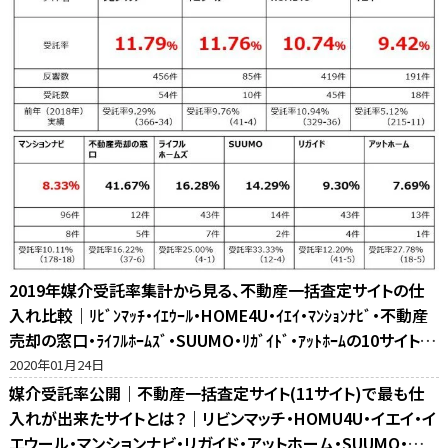
2019年媒介受託率集計から見る、不動産一括査定サイトの仕
入れ比較｜ﾘﾋﾞﾝﾏｯﾁ・ｲｴｳｰﾙ・HOME4U・ｲｴｲ・ﾏﾝｼｮﾝﾅﾋﾞ・不動産
売却の窓口・ﾗｲﾌﾙﾎｰﾑｽﾞ・SUUMO・ﾘｶﾞｲﾄﾞ・ｱｯﾄﾎｰﾑの10サイト比
較
2020年01月24日
媒介受託率公開｜不動産一括査定サイト(11サイト)で最も仕
入れが出来たサイトとは？｜リビンマッチ・HOMU4U・イエイ・イ
エウール・マンションナビ・リガイド・アットホーム・SUUMO・不