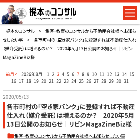
梶本のコンサル
>
集客・教育のコンサルから不動産会社様へお知ら
せしたい事
>
各市町村の「空き家バンク」に登録すれば不動産仕入れ
（媒介受託）は増えるのか？｜2020年5月13日公開のお知らせ｜リビン
MagaZineBiz様
前月<
2026年8月
1
2
3
4
5
6
7
8
9
10
11
12
13
14
15
16
17
18
19
20
21
22
23
24
25
26
27
28
29
30
31
2020/05/13
各市町村の「空き家バンク」に登録すれば不動産
仕入れ（媒介受託）は増えるのか？｜2020年5月
13日公開のお知らせ｜リビンMagaZineBiz様
集客・教育のコンサルから不動産会社様へお知らせしたい事