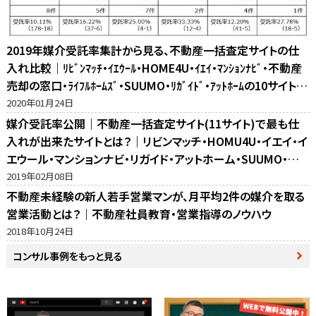
2019年媒介受託率集計から見る、不動産一括査定サイトの仕
入れ比較｜ﾘﾋﾞﾝﾏｯﾁ・ｲｴｳｰﾙ・HOME4U・ｲｴｲ・ﾏﾝｼｮﾝﾅﾋﾞ・不動産
売却の窓口・ﾗｲﾌﾙﾎｰﾑｽﾞ・SUUMO・ﾘｶﾞｲﾄﾞ・ｱｯﾄﾎｰﾑの10サイト比
較
2020年01月24日
媒介受託率公開｜不動産一括査定サイト(11サイト)で最も仕
入れが出来たサイトとは？｜リビンマッチ・HOMU4U・イエイ・イ
エウール・マンションナビ・リガイド・アットホーム・SUUMO・不
動産売却の窓口・ホームズ・マイナビの反響比較
2019年02月08日
不動産未経験の新人若手営業マンが、月平均2件の媒介を取る
営業活動とは？｜不動産社員教育・営業指導のノウハウ
2018年10月24日
コンサル事例をもっと見る