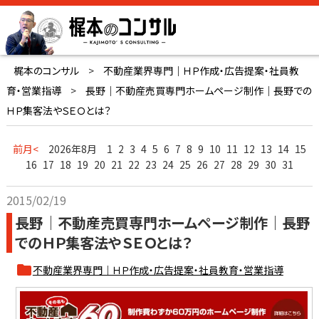
梶本のコンサル
>
不動産業界専門｜ＨＰ作成・広告提案・社員教
育・営業指導
>
長野｜不動産売買専門ホームページ制作｜長野での
ＨＰ集客法やＳＥＯとは？
前月<
2026年8月
1
2
3
4
5
6
7
8
9
10
11
12
13
14
15
16
17
18
19
20
21
22
23
24
25
26
27
28
29
30
31
2015/02/19
長野｜不動産売買専門ホームページ制作｜長野
でのＨＰ集客法やＳＥＯとは？
不動産業界専門｜ＨＰ作成・広告提案・社員教育・営業指導